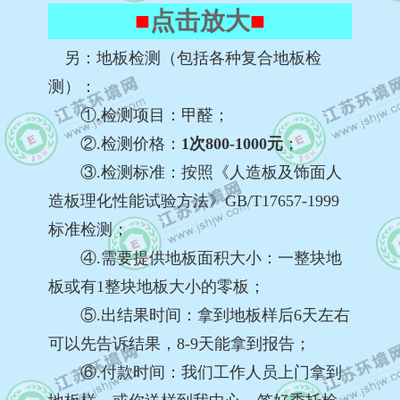
■
点击放大
■
另：
地板检测（包括各种复合地板检
测）
：
①.检测项目：甲醛；
②.检测价格
：
1次800-1000元
；
③.检测标准：按照《人造板及饰面人
造板理化性能试验方法》GB/T17657-1999
标准检测；
④.需要提供地板面积大小：一整块地
板或有1整块地板大小的零板；
⑤.出结果时间：拿到地板样后6天左右
可以先告诉结果，8-9天能拿到报告；
⑥.付款时间：我们工作人员上门拿到