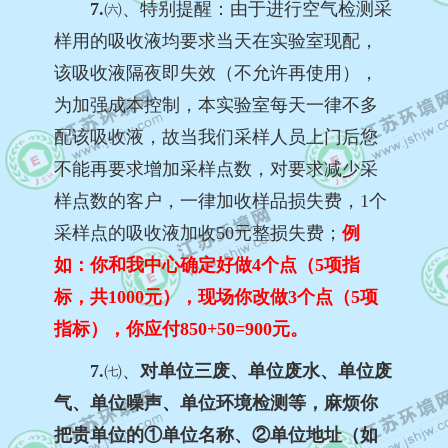
7.
㈥、
特别提醒
：由于进行空气检测采
样用的吸收液均要求当天在实验室现配，
该吸收液隔夜即失效（不允许再使用），
为加强成本控制，本实验室每天一律不多
配该吸收液，故当我们采样人员上门后您
不能再要求增加采样点数，对要求减少采
样点数的客户，一律加收样品损失费，1个
采样点的吸收液加收50元整损失费；
例
如：你和我中心确定好做4个点（5项指
标，共1000元），现场你改做3个点（5项
指标），你应付850+50=900元。
7.
㈦、
对单位三废、单位废水、单位废
气、单位噪声、单位环境检测等，麻烦你
把贵单位的①单位名称、②单位地址（如