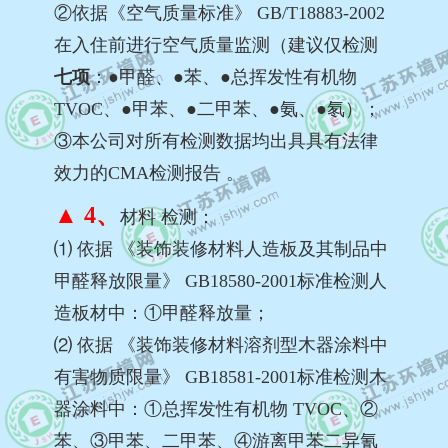
②依据《空气质量标准》 GB/T18883-2002
在入住前进行空气质量监测（建议仅检测
七项
：●甲醛、●苯、●总挥发性有机物
TVOC、●甲苯、●二甲苯、●氨、●氡）；
③本公司对所有检测数据均出具具有法律
效力的CMA检测报告 。
▲ 4、
材料 检测：
⑴ 依据 《装饰装修材料人造板及其制品中
甲醛释放限量》 GB18580-2001标准检测人
造板材中：①甲醛释放量；
⑵ 依据 《装饰装修材料溶剂型木器涂料中
有害物质限量》 GB18581-2001标准检测木
器涂料中：①总挥发性有机物 TVOC、②
苯、③甲苯、二甲苯、④游离甲苯二异氰